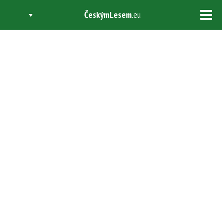
ČeskýmLesem
.eu
Tog
navi