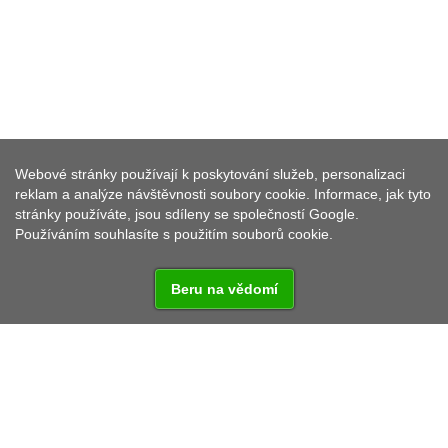
Webové stránky používají k poskytování služeb, personalizaci
PRÁZDNINOVÉ BYTY ZUR POST
reklam a analýze návštěvnosti soubory cookie. Informace, jak tyto
stránky používáte, jsou sdíleny se společností Google.
Používáním souhlasíte s použitím souborů cookie.
Beru na vědomí
Vzdálenost od:
Praha - 202 km
Rozvadov - 36,5 km