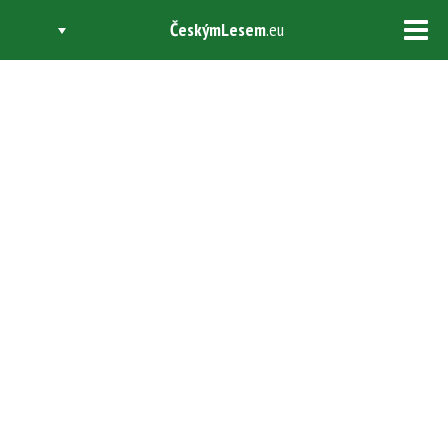
ČeskýmLesem
.eu
Tog
navi