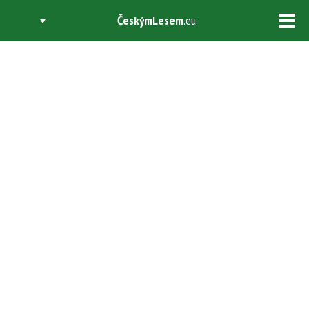
ČeskýmLesem
.eu
Tog
navi