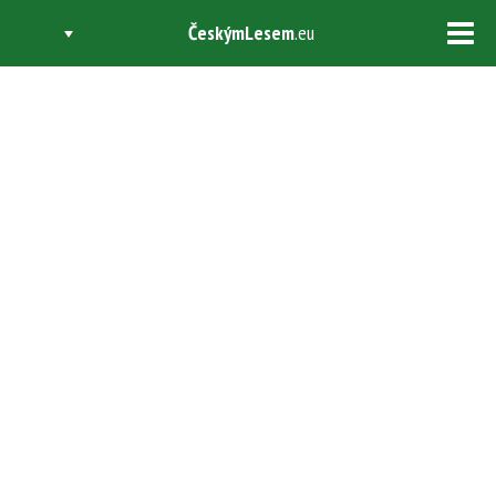
ČeskýmLesem
.eu
Tog
navi