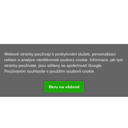
Webové stránky používají k poskytování služeb, personalizaci
ŽEBRÁCKÝ ŽĎÁR
reklam a analýze návštěvnosti soubory cookie. Informace, jak tyto
stránky používáte, jsou sdíleny se společností Google.
Používáním souhlasíte s použitím souborů cookie.
Beru na vědomí