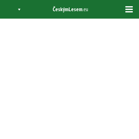
ČeskýmLesem
.eu
Tog
navi