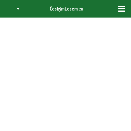
ČeskýmLesem
.eu
Tog
navi